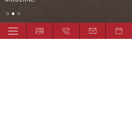
JUNIOR SUITE AMÉNAGÉE DANS UN STYLE MODERNE.
Junior Suite
2 – 4 PERSONNES | CA. 33 M²
Équipements :
Espace de vie et de couchage non séparé.
Télévision à écran plat, radio, canapé-lit,
balcon, coin salon, minibar, accès Wi-Fi,
bureau, coffre-fort, téléphone, salle de bains
avec baignoire indépendante, douche, miroir
de maquillage, sèche-cheveux, WC séparé,
radio.