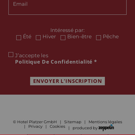
Intéressé par:
Été
Hiver
Bien-être
Pêche
J’accepte les
Politique De Confidentialité
*
ENVOYER L’INSCRIPTION
©
Hotel Platzer GmbH
Sitemap
Mentions légales
Privacy
Cookies
produced by