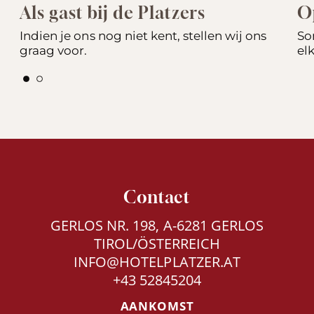
Als gast bij de Platzers
O
Indien je ons nog niet kent, stellen wij ons
So
graag voor.
el
Contact
GERLOS NR. 198, A-6281 GERLOS
TIROL/ÖSTERREICH
INFO@HOTELPLATZER.AT
+43 52845204
AANKOMST