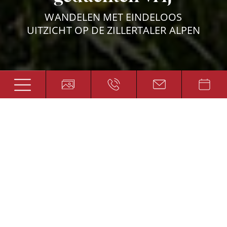
WANDELEN MET EINDELOOS
UITZICHT OP DE ZILLERTALER ALPEN
Onderweg naar het
geluk
EEN WANDELVAKANTIE IN TIROL,
OOSTENRIJK
Het kruis op de top van de berg glanst in de
zon. De wolken boven het dal. Alpenbloemen
in overvloed en het onbedwingbare gevoel