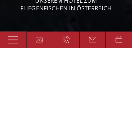
UNSEREM HOTEL ZUM
FLIEGENFISCHEN IN ÖSTERREICH
Petri Heil!
GEHEN SIE IHRER LEIDENSCHAFT AUCH
IM URLAUB NACH
Warum nicht einmal Passion und Urlaub
verbinden? Das Hotel Platzer ist nicht nur
eine Wohlfühloase, sondern auch Profi in
Sachen Spinn- und Fliegenfischen im Urlaub.
Direkt vor der Haustür können Sie in unser
privates Fischwasser einsteigen. Fliegen- und
Spinnfischern bieten wir tolle Vorteile, wie