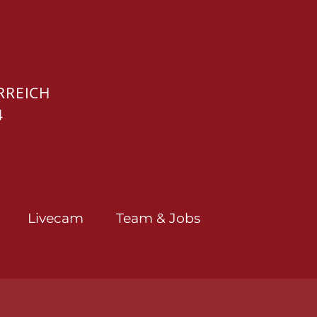
RREICH
4
Livecam
Team & Jobs